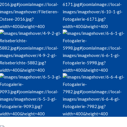
Abenteuer
Angeln
Freundschaften
Team Work
Reisen
Kameradschaft