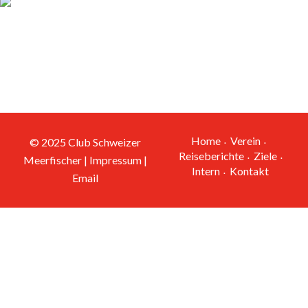
Fisch
Fang
Home
Verein
© 2025
Club Schweizer
Reiseberichte
Ziele
Meerfischer |
Impressum
|
Intern
Kontakt
Email